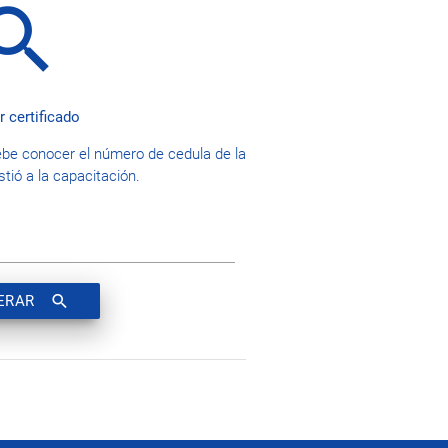
earch
r certificado
ebe conocer el número de cedula de la
tió a la capacitación.
search
ERAR