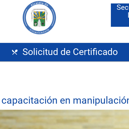
Sec
Solicitud de Certificado
restaurant_menu
e capacitación en manipulació