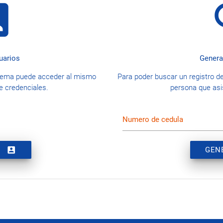
_box
s
uarios
Genera
istema puede acceder al mismo
Para poder buscar un registro d
de credenciales.
persona que asis
Numero de cedula
account_box
GEN