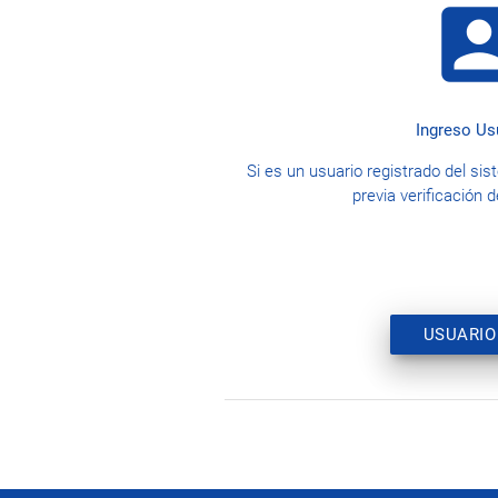
account
Ingreso Us
Si es un usuario registrado del s
previa verificación 
USUARIO